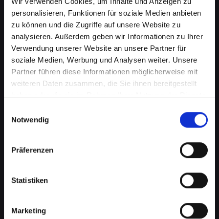
Wir verwenden Cookies, um Inhalte und Anzeigen zu
personalisieren, Funktionen für soziale Medien anbieten
zu können und die Zugriffe auf unsere Website zu
analysieren. Außerdem geben wir Informationen zu Ihrer
Verwendung unserer Website an unsere Partner für
soziale Medien, Werbung und Analysen weiter. Unsere
Partner führen diese Informationen möglicherweise mit
weiteren Daten zusammen, die Sie ihnen bereitgestellt
Softwareprobleme auf Ihrem
haben oder die sie im Rahmen Ihrer Nutzung der Dienste
IPHONE-11-PRO-MAX in
gesammelt haben.
Einwilligungsauswahl
Notwendig
Achenkirch? Professionelle
Hilfe wartet
Präferenzen
Softwareprobleme können eine Vielzahl von
Formen annehmen, von lästigen Fehlfunktionen
Statistiken
bis hin zu schwerwiegenden
Betriebssystemfehlern. Diese können Ihre
Produktivität beeinträchtigen, den Zugriff auf
Marketing