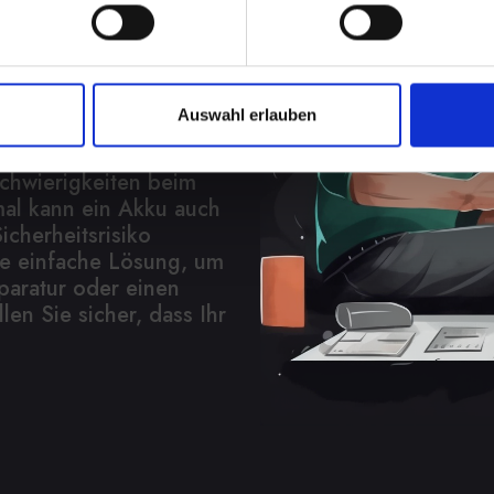
ung
in Ihrem IPHONE-11
Auswahl erlauben
abhängigkeit, wenn Sie
n müssen. Von
Schwierigkeiten beim
al kann ein Akku auch
icherheitsrisiko
ine einfache Lösung, um
paratur oder einen
len Sie sicher, dass Ihr