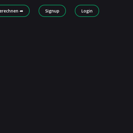
erechnen ➦
Signup
Login