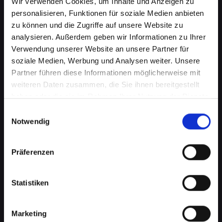
Wir verwenden Cookies, um Inhalte und Anzeigen zu
personalisieren, Funktionen für soziale Medien anbieten
zu können und die Zugriffe auf unsere Website zu
analysieren. Außerdem geben wir Informationen zu Ihrer
Verwendung unserer Website an unsere Partner für
soziale Medien, Werbung und Analysen weiter. Unsere
Partner führen diese Informationen möglicherweise mit
weiteren Daten zusammen, die Sie ihnen bereitgestellt
haben oder die sie im Rahmen Ihrer Nutzung der Dienste
gesammelt haben.
Einwilligungsauswahl
Notwendig
Zerbrochenes Glas an Ihrem
IPHONE-11 in Achenkirch? Wir
Präferenzen
reparieren es
Statistiken
Ein zerbrochenes Glas ist nicht nur ein
optisches Problem, sondern kann auch die
Marketing
Funktionalität Ihres IPHONE-11