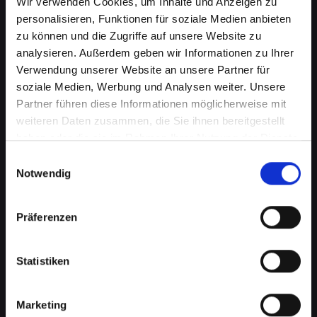
Wir verwenden Cookies, um Inhalte und Anzeigen zu
personalisieren, Funktionen für soziale Medien anbieten
zu können und die Zugriffe auf unsere Website zu
analysieren. Außerdem geben wir Informationen zu Ihrer
Verwendung unserer Website an unsere Partner für
soziale Medien, Werbung und Analysen weiter. Unsere
Partner führen diese Informationen möglicherweise mit
weiteren Daten zusammen, die Sie ihnen bereitgestellt
haben oder die sie im Rahmen Ihrer Nutzung der Dienste
gesammelt haben.
Einwilligungsauswahl
Mikrofondefekt bei Ihrem
Notwendig
IPHONE-13-MINI in
Achenkirch? Lassen Sie es jetzt
Präferenzen
reparieren
Statistiken
Ein defektes Mikrofon kann Ihre Fähigkeit, an
Telefongesprächen teilzunehmen, erheblich
beeinträchtigen. Dies kann besonders störend
Marketing