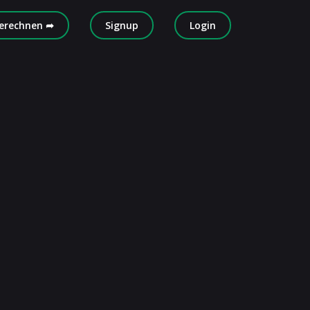
erechnen ➦
Signup
Login