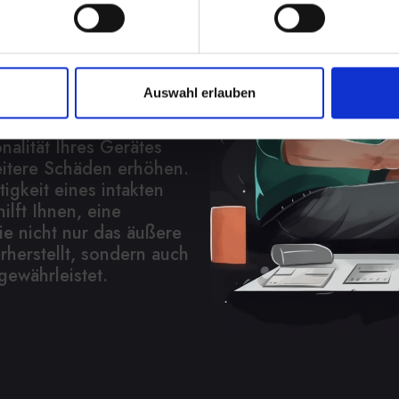
n lassen
em IPHONE-13-PRO kann
Auswahl erlauben
m sein. Es schützt
chäden und Staub. Eine
alität Ihres Gerätes
eitere Schäden erhöhen.
igkeit eines intakten
ilft Ihnen, eine
ie nicht nur das äußere
herstellt, sondern auch
gewährleistet.