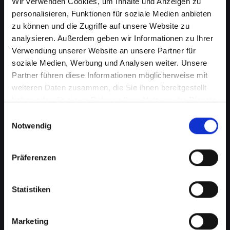
Wir verwenden Cookies, um Inhalte und Anzeigen zu
personalisieren, Funktionen für soziale Medien anbieten
zu können und die Zugriffe auf unsere Website zu
analysieren. Außerdem geben wir Informationen zu Ihrer
Verwendung unserer Website an unsere Partner für
soziale Medien, Werbung und Analysen weiter. Unsere
Partner führen diese Informationen möglicherweise mit
weiteren Daten zusammen, die Sie ihnen bereitgestellt
haben oder die sie im Rahmen Ihrer Nutzung der Dienste
Ladebuchsenprobleme bei
gesammelt haben.
Einwilligungsauswahl
Notwendig
Ihrem IPHONE-13-PRO in
Achenkirch? Schnelle
Präferenzen
Reparatur verfügbar
Statistiken
Ein häufiges Problem bei Smartphones ist die
Beschädigung der Ladebuchse. Dies kann
bedeuten, dass Ihr IPHONE-13-PRO nicht mehr
Marketing