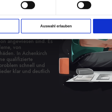
eren
gkeit, an
Auswahl erlauben
eblich beeinträchtigen.
nn Sie auf Ihr
on angewiesen sind. Es
bleme, von
chäden. In Achenkirch
ne qualifizierte
nproblem schnell und
ieder klar und deutlich