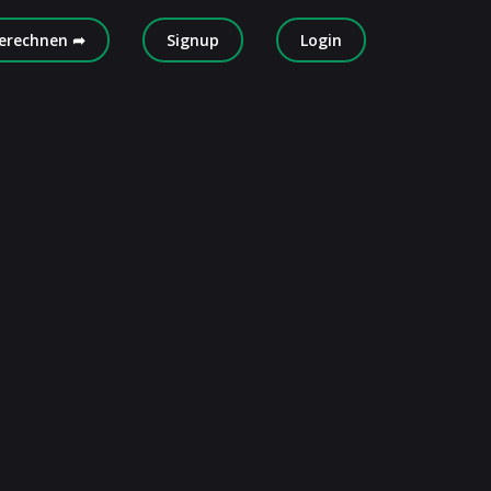
erechnen ➦
Signup
Login