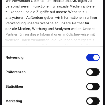
Wir verwenden Cookies, um Inhalte und Anzeigen zu
personalisieren, Funktionen für soziale Medien anbieten
zu können und die Zugriffe auf unsere Website zu
analysieren. Außerdem geben wir Informationen zu Ihrer
Verwendung unserer Website an unsere Partner für
soziale Medien, Werbung und Analysen weiter. Unsere
Partner führen diese Informationen möglicherweise mit
weiteren Daten zusammen, die Sie ihnen bereitgestellt
haben oder die sie im Rahmen Ihrer Nutzung der Dienste
gesammelt haben.
Einwilligungsauswahl
Mikrofondefekt bei Ihrem
Notwendig
IPHONE-14-PLUS in
Achenkirch? Lassen Sie es jetzt
Präferenzen
reparieren
Statistiken
Ein defektes Mikrofon kann Ihre Fähigkeit, an
Telefongesprächen teilzunehmen, erheblich
beeinträchtigen. Dies kann besonders störend
Marketing