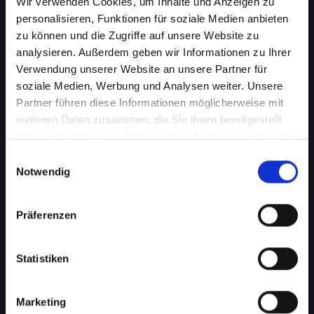
Wir verwenden Cookies, um Inhalte und Anzeigen zu
personalisieren, Funktionen für soziale Medien anbieten
zu können und die Zugriffe auf unsere Website zu
analysieren. Außerdem geben wir Informationen zu Ihrer
Verwendung unserer Website an unsere Partner für
soziale Medien, Werbung und Analysen weiter. Unsere
Partner führen diese Informationen möglicherweise mit
weiteren Daten zusammen, die Sie ihnen bereitgestellt
haben oder die sie im Rahmen Ihrer Nutzung der Dienste
Beschädigtes Backcover bei
gesammelt haben.
Einwilligungsauswahl
Ihrem IPHONE-14-PRO in
Notwendig
Achenkirch? Jetzt reparieren
Präferenzen
lassen
Ein beschädigtes Backcover an Ihrem IPHONE-
Statistiken
14-PRO kann mehr als nur ein kosmetisches
Problem sein. Es schützt wichtige interne
Komponenten vor Schäden und Staub. Eine
Marketing