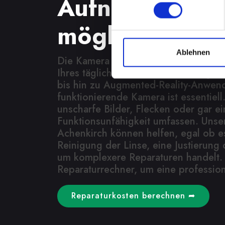
Aufnahmen wi
möglich
Ablehnen
Die Kamera spielt eine wichtige Rolle
Ihres täglichen Lebens. Von Fotogra
bis hin zu Augmented-Reality-Anwen
funktionierende Kamera ist essentiel
unscharfe Bilder, Flecken oder gar ei
Funktionsunfähigkeit umfassen. Unse
Achenkirch können helfen, egal ob e
Reinigung der Linse, eine Justierung
um komplexere Reparaturen handelt.
Reparaturrechner, um eine profession
Reparaturkosten berechnen ➦