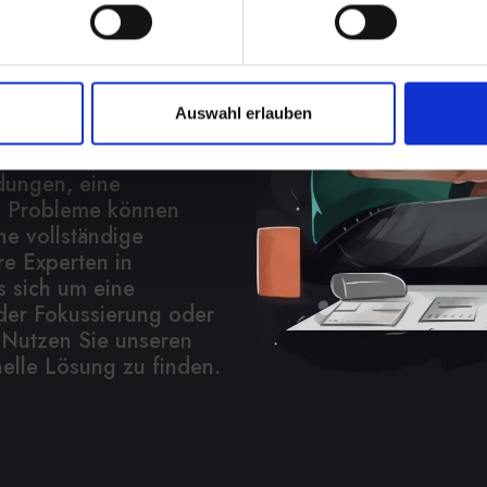
eder
Auswahl erlauben
 in vielen Aspekten
fieren über Videoanrufe
dungen, eine
l. Probleme können
ne vollständige
re Experten in
s sich um eine
 der Fokussierung oder
 Nutzen Sie unseren
elle Lösung zu finden.