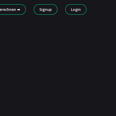
erechnen ➦
Signup
Login