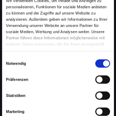
Wir verwenden Cookies, um Inhalte und Anzeigen zu
personalisieren, Funktionen für soziale Medien anbieten
zu können und die Zugriffe auf unsere Website zu
analysieren. Außerdem geben wir Informationen zu Ihrer
Verwendung unserer Website an unsere Partner für
soziale Medien, Werbung und Analysen weiter. Unsere
Partner führen diese Informationen möglicherweise mit
weiteren Daten zusammen, die Sie ihnen bereitgestellt
haben oder die sie im Rahmen Ihrer Nutzung der Dienste
gesammelt haben.
Einwilligungsauswahl
Akkuprobleme bei Ihrem
Notwendig
IPHONE-X in Achenkirch?
Finden Sie jetzt eine Lösung
Präferenzen
Ein schlecht funktionierender Akku in Ihrem
Statistiken
IPHONE-X beeinträchtigt Ihre Mobilität und
Unabhängigkeit, wenn Sie ständig nach einer
Steckdose suchen müssen. Von schnellem
Marketing