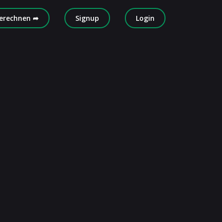
erechnen ➦
Signup
Login