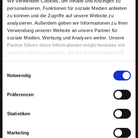
Wir verwenden Cookies, um Inhalte und Anzeigen zu
personalisieren, Funktionen für soziale Medien anbieten
zu können und die Zugriffe auf unsere Website zu
analysieren. Außerdem geben wir Informationen zu Ihrer
Verwendung unserer Website an unsere Partner für
soziale Medien, Werbung und Analysen weiter. Unsere
Partner führen diese Informationen möglicherweise mit
weiteren Daten zusammen, die Sie ihnen bereitgestellt
haben oder die sie im Rahmen Ihrer Nutzung der Dienste
gesammelt haben.
Einwilligungsauswahl
Notwendig
Zerbrochenes Glas an Ihrem
IPHONE-XS in Achenkirch? Wir
Präferenzen
reparieren es
Statistiken
Ein zerbrochenes Glas ist nicht nur ein
optisches Problem, sondern kann auch die
Marketing
Funktionalität Ihres IPHONE-XS