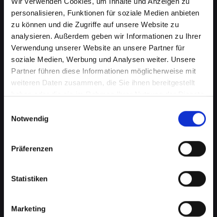
Wir verwenden Cookies, um Inhalte und Anzeigen zu
personalisieren, Funktionen für soziale Medien anbieten
zu können und die Zugriffe auf unsere Website zu
analysieren. Außerdem geben wir Informationen zu Ihrer
Verwendung unserer Website an unsere Partner für
soziale Medien, Werbung und Analysen weiter. Unsere
Partner führen diese Informationen möglicherweise mit
weiteren Daten zusammen, die Sie ihnen bereitgestellt
haben oder die sie im Rahmen Ihrer Nutzung der Dienste
Ladebuchsenprobleme bei
gesammelt haben.
Einwilligungsauswahl
Notwendig
Ihrem IPHONE-11-PRO in
Aderklaa? Schnelle Reparatur
Präferenzen
verfügbar
Statistiken
Ein häufiges Problem bei Smartphones ist die
Beschädigung der Ladebuchse. Dies kann
bedeuten, dass Ihr IPHONE-11-PRO nicht mehr
Marketing