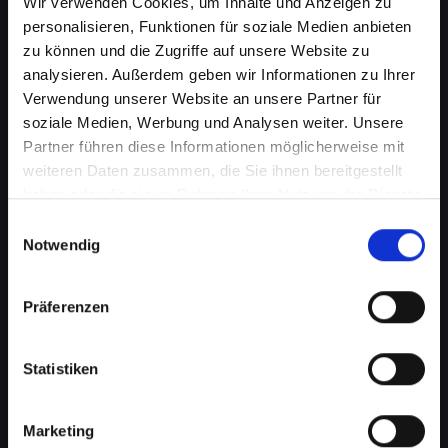
Wir verwenden Cookies, um Inhalte und Anzeigen zu
personalisieren, Funktionen für soziale Medien anbieten
zu können und die Zugriffe auf unsere Website zu
analysieren. Außerdem geben wir Informationen zu Ihrer
Verwendung unserer Website an unsere Partner für
soziale Medien, Werbung und Analysen weiter. Unsere
Partner führen diese Informationen möglicherweise mit
weiteren Daten zusammen, die Sie ihnen bereitgestellt
haben oder die sie im Rahmen Ihrer Nutzung der Dienste
Lautsprecherprobleme bei
gesammelt haben.
Einwilligungsauswahl
Ihrem IPHONE-11-PRO in
Notwendig
Aderklaa? Wir haben die
Präferenzen
Lösung
Probleme mit dem Lautsprecher können von
Statistiken
verzerrtem Klang bis hin zu vollständigem
Ausfall reichen. Diese Probleme
beeinträchtigen nicht nur das Musikhören oder
Marketing