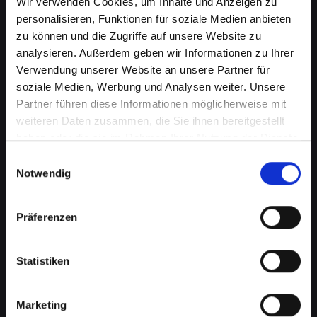
Wir verwenden Cookies, um Inhalte und Anzeigen zu
personalisieren, Funktionen für soziale Medien anbieten
zu können und die Zugriffe auf unsere Website zu
analysieren. Außerdem geben wir Informationen zu Ihrer
Verwendung unserer Website an unsere Partner für
soziale Medien, Werbung und Analysen weiter. Unsere
Partner führen diese Informationen möglicherweise mit
weiteren Daten zusammen, die Sie ihnen bereitgestellt
haben oder die sie im Rahmen Ihrer Nutzung der Dienste
Kameraprobleme bei Ihrem
gesammelt haben.
Einwilligungsauswahl
IPHONE-12 in Aderklaa?
Notwendig
Perfekte Aufnahmen wieder
Präferenzen
möglich
Die Kamera spielt eine wichtige Rolle in vielen
Statistiken
Aspekten Ihres täglichen Lebens. Von
Fotografieren über Videoanrufe bis hin zu
Augmented-Reality-Anwendungen, eine
Marketing