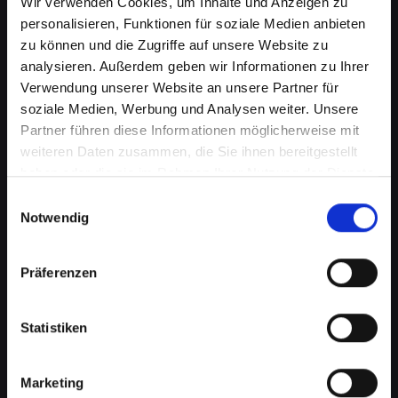
Wir verwenden Cookies, um Inhalte und Anzeigen zu
personalisieren, Funktionen für soziale Medien anbieten
zu können und die Zugriffe auf unsere Website zu
analysieren. Außerdem geben wir Informationen zu Ihrer
Verwendung unserer Website an unsere Partner für
soziale Medien, Werbung und Analysen weiter. Unsere
Partner führen diese Informationen möglicherweise mit
weiteren Daten zusammen, die Sie ihnen bereitgestellt
haben oder die sie im Rahmen Ihrer Nutzung der Dienste
gesammelt haben.
Einwilligungsauswahl
Wasserschaden am IPHONE-XS
Notwendig
in Aderklaa? Wir bieten
schnelle Hilfe
Präferenzen
Wasserschäden können Ihr IPHONE-XS
Statistiken
verheerend beeinflussen. Feuchtigkeit kann
nicht nur die interne Elektronik beschädigen,
sondern auch Korrosion und Schimmel
Marketing