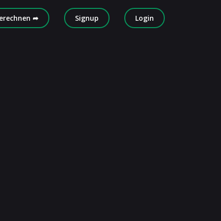
erechnen ➦
Signup
Login