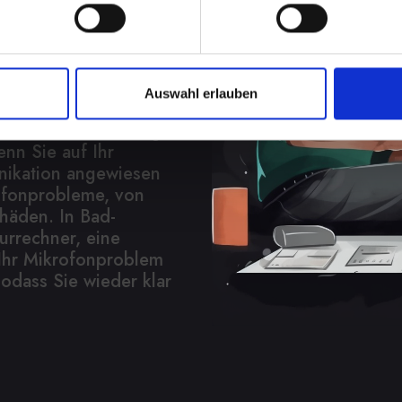
etzt
Auswahl erlauben
gkeit, an
eblich beeinträchtigen.
nn Sie auf Ihr
ikation angewiesen
rofonprobleme, von
häden. In Bad-
urrechner, eine
e Ihr Mikrofonproblem
sodass Sie wieder klar