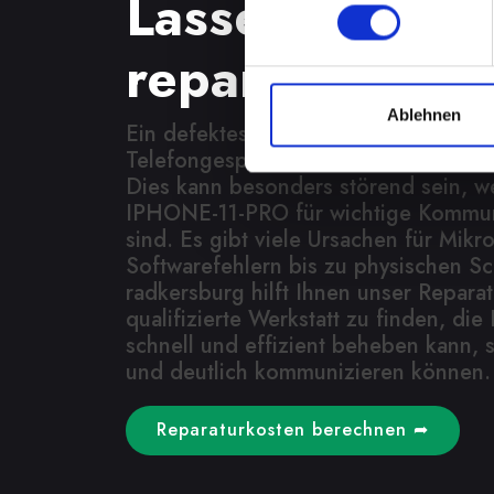
Lassen Sie es j
reparieren
Ablehnen
Ein defektes Mikrofon kann Ihre Fähi
Telefongesprächen teilzunehmen, erh
Dies kann besonders störend sein, we
IPHONE-11-PRO für wichtige Kommun
sind. Es gibt viele Ursachen für Mik
Softwarefehlern bis zu physischen Sc
radkersburg hilft Ihnen unser Reparat
qualifizierte Werkstatt zu finden, di
schnell und effizient beheben kann, 
und deutlich kommunizieren können.
Reparaturkosten berechnen ➦