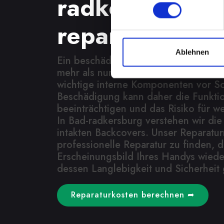
radkersburg? 
reparieren las
Ablehnen
Ein beschädigtes Backcover an Ihr
mehr als nur ein kosmetisches Proble
wichtige interne Komponenten vor S
Beschädigung kann daher die Funktion
beeinträchtigen und das Risiko für w
In Bad-radkersburg verstehen wir die
intakten Backcovers. Unser Reparaturr
professionelle Reparatur zu finden, d
Erscheinungsbild Ihres Handys wieder
dessen Langlebigkeit und Sicherheit 
Reparaturkosten berechnen ➦