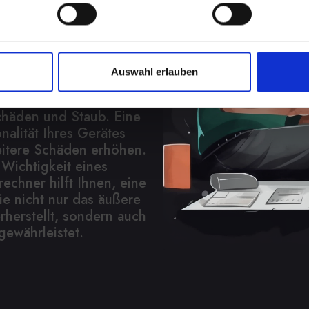
Jetzt
sen
Auswahl erlauben
em IPHONE-12-MINI kann
m sein. Es schützt
chäden und Staub. Eine
alität Ihres Gerätes
eitere Schäden erhöhen.
 Wichtigkeit eines
echner hilft Ihnen, eine
ie nicht nur das äußere
herstellt, sondern auch
gewährleistet.