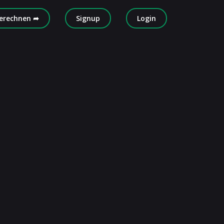
erechnen ➦
Signup
Login