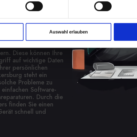
Hilfe
Auswahl erlauben
ahl von Formen
n bis hin zu
ern. Diese können Ihre
griff auf wichtige Daten
Ihrer persönlichen
ersburg steht ein
 solche Probleme zu
 einfachen Software-
reparaturen. Durch die
rs finden Sie einen
Gerät schnell und