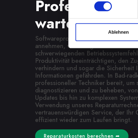
Professionelle 
wartet
Ablehnen
Softwareprobleme können eine Vielz
annehmen, von lästigen Fehlfunktione
schwerwiegenden Betriebssystemfehl
Produktivität beeinträchtigen, den Zu
verhindern und sogar die Sicherheit 
Informationen gefährden. In Bad-radk
professioneller Techniker bereit, um
diagnostizieren und zu beheben, von
Updates bis hin zu komplexen System
Verwendung unseres Reparaturrechne
vertrauenswürdigen Service, der Ihr 
effizient wieder zum Laufen bringt.
Reparaturkosten berechnen ➦