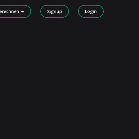
erechnen ➦
Signup
Login