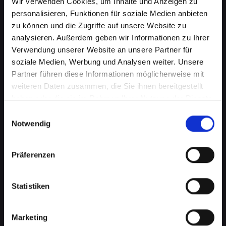
Wir verwenden Cookies, um Inhalte und Anzeigen zu
personalisieren, Funktionen für soziale Medien anbieten
zu können und die Zugriffe auf unsere Website zu
analysieren. Außerdem geben wir Informationen zu Ihrer
Verwendung unserer Website an unsere Partner für
soziale Medien, Werbung und Analysen weiter. Unsere
Partner führen diese Informationen möglicherweise mit
weiteren Daten zusammen, die Sie ihnen bereitgestellt
haben oder die sie im Rahmen Ihrer Nutzung der Dienste
Beschädigtes Backcover bei
gesammelt haben.
Einwilligungsauswahl
Ihrem IPHONE-12-PRO in Bad-
Notwendig
radkersburg? Jetzt reparieren
Präferenzen
lassen
Ein beschädigtes Backcover an Ihrem IPHONE-
Statistiken
12-PRO kann mehr als nur ein kosmetisches
Problem sein. Es schützt wichtige interne
Komponenten vor Schäden und Staub. Eine
Marketing