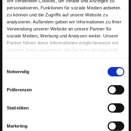
Wir verwenden Cookies, um Inhalte und Anzeigen zu
personalisieren, Funktionen für soziale Medien anbieten
zu können und die Zugriffe auf unsere Website zu
analysieren. Außerdem geben wir Informationen zu Ihrer
Verwendung unserer Website an unsere Partner für
soziale Medien, Werbung und Analysen weiter. Unsere
Partner führen diese Informationen möglicherweise mit
weiteren Daten zusammen, die Sie ihnen bereitgestellt
haben oder die sie im Rahmen Ihrer Nutzung der Dienste
Lautsprecherprobleme bei
gesammelt haben.
Einwilligungsauswahl
Ihrem IPHONE-12-PRO in Bad-
Notwendig
radkersburg? Wir haben die
Präferenzen
Lösung
Probleme mit dem Lautsprecher können von
Statistiken
verzerrtem Klang bis hin zu vollständigem
Ausfall reichen. Diese Probleme
beeinträchtigen nicht nur das Musikhören oder
Marketing