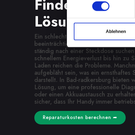
Finden Sie jetz
Lösung
Ablehnen
Ein schlecht funktionierender Akku 
beeinträchtigt Ihre Mobilität und Un
ständig nach einer Steckdose suche
schnellem Energieverlust bis hin zu 
Laden reichen die Probleme. Manchm
aufgebläht sein, was ein ernsthaftes S
darstellt. In Bad-radkersburg bieten w
Lösung, um eine professionelle Diag
oder einen Akkuaustausch zu erhalten
sicher, dass Ihr Handy immer betriebs
Reparaturkosten berechnen ➦