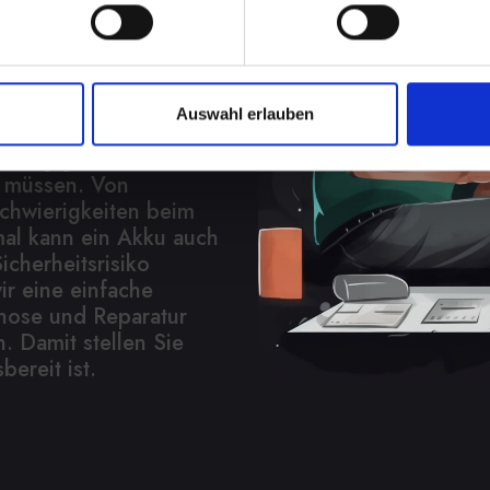
t eine
Auswahl erlauben
in Ihrem IPHONE-12
abhängigkeit, wenn Sie
n müssen. Von
Schwierigkeiten beim
al kann ein Akku auch
icherheitsrisiko
ir eine einfache
nose und Reparatur
. Damit stellen Sie
bereit ist.