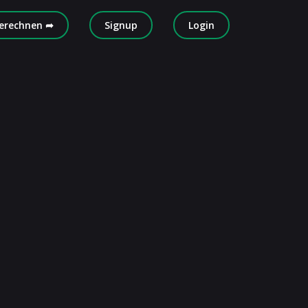
erechnen ➦
Signup
Login