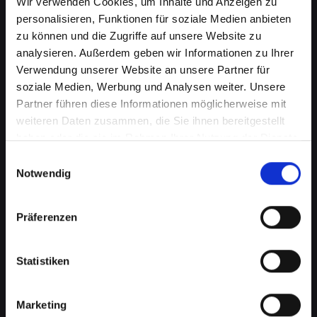
Wir verwenden Cookies, um Inhalte und Anzeigen zu
personalisieren, Funktionen für soziale Medien anbieten
zu können und die Zugriffe auf unsere Website zu
analysieren. Außerdem geben wir Informationen zu Ihrer
Verwendung unserer Website an unsere Partner für
soziale Medien, Werbung und Analysen weiter. Unsere
Partner führen diese Informationen möglicherweise mit
weiteren Daten zusammen, die Sie ihnen bereitgestellt
haben oder die sie im Rahmen Ihrer Nutzung der Dienste
Kameraprobleme bei Ihrem
gesammelt haben.
Einwilligungsauswahl
IPHONE-13-MINI in Bad-
Notwendig
radkersburg? Perfekte
Präferenzen
Aufnahmen wieder möglich
Die Kamera spielt eine wichtige Rolle in vielen
Statistiken
Aspekten Ihres täglichen Lebens. Von
Fotografieren über Videoanrufe bis hin zu
Augmented-Reality-Anwendungen, eine
Marketing