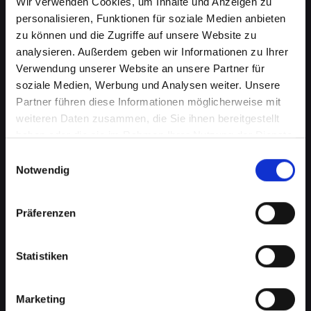
Wir verwenden Cookies, um Inhalte und Anzeigen zu
personalisieren, Funktionen für soziale Medien anbieten
zu können und die Zugriffe auf unsere Website zu
analysieren. Außerdem geben wir Informationen zu Ihrer
Verwendung unserer Website an unsere Partner für
soziale Medien, Werbung und Analysen weiter. Unsere
Partner führen diese Informationen möglicherweise mit
weiteren Daten zusammen, die Sie ihnen bereitgestellt
haben oder die sie im Rahmen Ihrer Nutzung der Dienste
Lautsprecherprobleme bei
gesammelt haben.
Einwilligungsauswahl
Ihrem IPHONE-13-MINI in Bad-
Notwendig
radkersburg? Wir haben die
Präferenzen
Lösung
Probleme mit dem Lautsprecher können von
Statistiken
verzerrtem Klang bis hin zu vollständigem
Ausfall reichen. Diese Probleme
beeinträchtigen nicht nur das Musikhören oder
Marketing