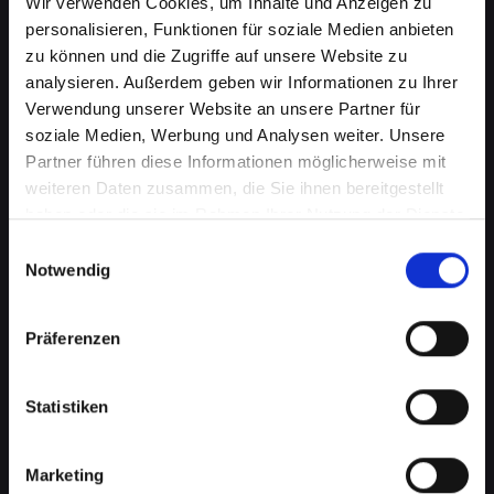
Wir verwenden Cookies, um Inhalte und Anzeigen zu
personalisieren, Funktionen für soziale Medien anbieten
zu können und die Zugriffe auf unsere Website zu
analysieren. Außerdem geben wir Informationen zu Ihrer
Verwendung unserer Website an unsere Partner für
soziale Medien, Werbung und Analysen weiter. Unsere
Partner führen diese Informationen möglicherweise mit
weiteren Daten zusammen, die Sie ihnen bereitgestellt
haben oder die sie im Rahmen Ihrer Nutzung der Dienste
Lautsprecherprobleme bei
gesammelt haben.
Einwilligungsauswahl
Ihrem IPHONE-13-PRO-MAX in
Notwendig
Bad-radkersburg? Wir haben
Präferenzen
die Lösung
Probleme mit dem Lautsprecher können von
Statistiken
verzerrtem Klang bis hin zu vollständigem
Ausfall reichen. Diese Probleme
beeinträchtigen nicht nur das Musikhören oder
Marketing