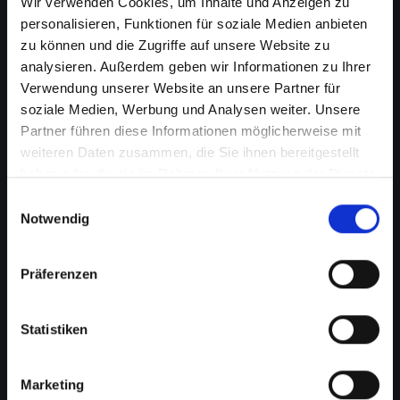
Wir verwenden Cookies, um Inhalte und Anzeigen zu
personalisieren, Funktionen für soziale Medien anbieten
zu können und die Zugriffe auf unsere Website zu
analysieren. Außerdem geben wir Informationen zu Ihrer
Verwendung unserer Website an unsere Partner für
soziale Medien, Werbung und Analysen weiter. Unsere
Partner führen diese Informationen möglicherweise mit
weiteren Daten zusammen, die Sie ihnen bereitgestellt
haben oder die sie im Rahmen Ihrer Nutzung der Dienste
Beschädigtes Backcover bei
gesammelt haben.
Einwilligungsauswahl
Ihrem IPHONE-13-PRO in Bad-
Notwendig
radkersburg? Jetzt reparieren
Präferenzen
lassen
Ein beschädigtes Backcover an Ihrem IPHONE-
Statistiken
13-PRO kann mehr als nur ein kosmetisches
Problem sein. Es schützt wichtige interne
Komponenten vor Schäden und Staub. Eine
Marketing