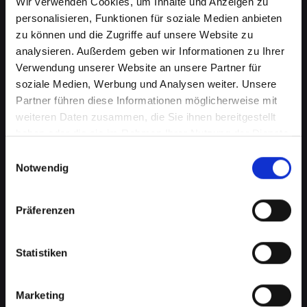
Wir verwenden Cookies, um Inhalte und Anzeigen zu
personalisieren, Funktionen für soziale Medien anbieten
zu können und die Zugriffe auf unsere Website zu
analysieren. Außerdem geben wir Informationen zu Ihrer
Verwendung unserer Website an unsere Partner für
soziale Medien, Werbung und Analysen weiter. Unsere
Partner führen diese Informationen möglicherweise mit
weiteren Daten zusammen, die Sie ihnen bereitgestellt
haben oder die sie im Rahmen Ihrer Nutzung der Dienste
gesammelt haben.
Wasserschaden am IPHONE-13-
Einwilligungsauswahl
Notwendig
PRO in Bad-radkersburg? Wir
bieten schnelle Hilfe
Präferenzen
Wasserschäden können Ihr IPHONE-13-PRO
verheerend beeinflussen. Feuchtigkeit kann
Statistiken
nicht nur die interne Elektronik beschädigen,
sondern auch Korrosion und Schimmel
Marketing
verursachen, die mit der Zeit noch schlimmere