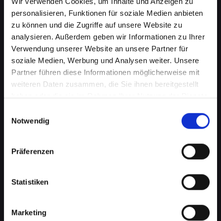
Wir verwenden Cookies, um Inhalte und Anzeigen zu
personalisieren, Funktionen für soziale Medien anbieten
zu können und die Zugriffe auf unsere Website zu
analysieren. Außerdem geben wir Informationen zu Ihrer
Verwendung unserer Website an unsere Partner für
soziale Medien, Werbung und Analysen weiter. Unsere
Partner führen diese Informationen möglicherweise mit
weiteren Daten zusammen, die Sie ihnen bereitgestellt
haben oder die sie im Rahmen Ihrer Nutzung der Dienste
gesammelt haben.
Wasserschaden am IPHONE-13
Einwilligungsauswahl
Notwendig
in Bad-radkersburg? Wir
bieten schnelle Hilfe
Präferenzen
Wasserschäden können Ihr IPHONE-13
verheerend beeinflussen. Feuchtigkeit kann
Statistiken
nicht nur die interne Elektronik beschädigen,
sondern auch Korrosion und Schimmel
Marketing
verursachen, die mit der Zeit noch schlimmere