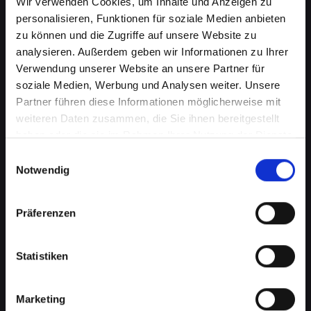
Wir verwenden Cookies, um Inhalte und Anzeigen zu
personalisieren, Funktionen für soziale Medien anbieten
zu können und die Zugriffe auf unsere Website zu
analysieren. Außerdem geben wir Informationen zu Ihrer
Verwendung unserer Website an unsere Partner für
soziale Medien, Werbung und Analysen weiter. Unsere
Partner führen diese Informationen möglicherweise mit
weiteren Daten zusammen, die Sie ihnen bereitgestellt
haben oder die sie im Rahmen Ihrer Nutzung der Dienste
Displayprobleme bei Ihrem
gesammelt haben.
Einwilligungsauswahl
IPHONE-14-PLUS in Bad-
Notwendig
radkersburg schnell beheben
Präferenzen
Ein beschädigtes oder defektes Display bei
Ihrem IPHONE-14-PLUS kann mehr als nur ein
optisches Ärgernis sein. Es beeinträchtigt die
Statistiken
Benutzerfreundlichkeit, verringert die
Lesbarkeit und kann sogar die Touch-
Marketing
Funktionalität einschränken. Von Rissen bis zu