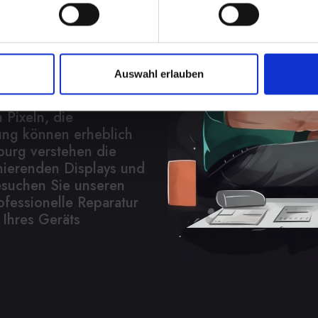
en
play bei Ihrem IPHONE-
es Ärgernis sein. Es
Auswahl erlauben
eit, verringert die
Funktionalität
 Pixeln, die
ung können erheblich
burg verstehen die
nierenden Displays und
esuchen Sie unseren
ofessionelle Reparatur
 Ihres Geräts