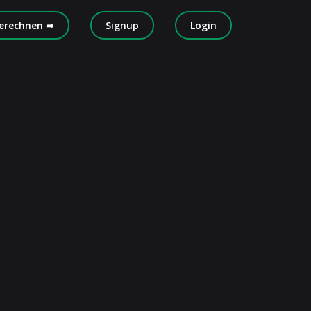
erechnen ➦
Signup
Login