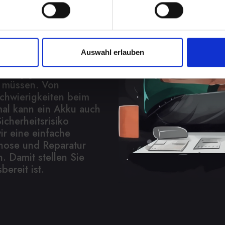
t eine
Auswahl erlauben
in Ihrem IPHONE-14
abhängigkeit, wenn Sie
n müssen. Von
Schwierigkeiten beim
al kann ein Akku auch
icherheitsrisiko
ir eine einfache
nose und Reparatur
. Damit stellen Sie
bereit ist.