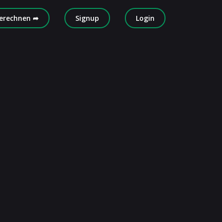
erechnen ➦
Signup
Login