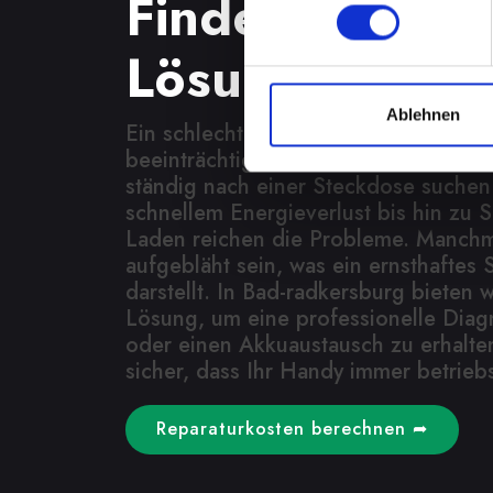
Finden Sie jetz
Lösung
Ablehnen
Ein schlecht funktionierender Akku 
beeinträchtigt Ihre Mobilität und Un
ständig nach einer Steckdose suche
schnellem Energieverlust bis hin zu 
Laden reichen die Probleme. Manchm
aufgebläht sein, was ein ernsthaftes S
darstellt. In Bad-radkersburg bieten w
Lösung, um eine professionelle Diag
oder einen Akkuaustausch zu erhalten
sicher, dass Ihr Handy immer betriebs
Reparaturkosten berechnen ➦