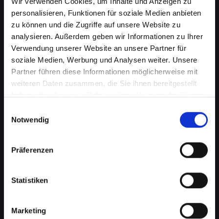
Wir verwenden Cookies, um Inhalte und Anzeigen zu
personalisieren, Funktionen für soziale Medien anbieten
zu können und die Zugriffe auf unsere Website zu
analysieren. Außerdem geben wir Informationen zu Ihrer
Verwendung unserer Website an unsere Partner für
soziale Medien, Werbung und Analysen weiter. Unsere
Partner führen diese Informationen möglicherweise mit
weiteren Daten zusammen, die Sie ihnen bereitgestellt
haben oder die sie im Rahmen Ihrer Nutzung der Dienste
Lautsprecherprobleme bei
gesammelt haben.
Einwilligungsauswahl
Ihrem IPHONE-14 in Bad-
Notwendig
radkersburg? Wir haben die
Präferenzen
Lösung
Probleme mit dem Lautsprecher können von
Statistiken
verzerrtem Klang bis hin zu vollständigem
Ausfall reichen. Diese Probleme
beeinträchtigen nicht nur das Musikhören oder
Marketing