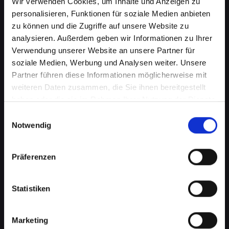
Wir verwenden Cookies, um Inhalte und Anzeigen zu
personalisieren, Funktionen für soziale Medien anbieten
zu können und die Zugriffe auf unsere Website zu
analysieren. Außerdem geben wir Informationen zu Ihrer
Verwendung unserer Website an unsere Partner für
soziale Medien, Werbung und Analysen weiter. Unsere
Partner führen diese Informationen möglicherweise mit
weiteren Daten zusammen, die Sie ihnen bereitgestellt
haben oder die sie im Rahmen Ihrer Nutzung der Dienste
gesammelt haben.
Wasserschaden am IPHONE-XS-
Einwilligungsauswahl
Notwendig
MAX in Bad-radkersburg? Wir
bieten schnelle Hilfe
Präferenzen
Wasserschäden können Ihr IPHONE-XS-MAX
verheerend beeinflussen. Feuchtigkeit kann
Statistiken
nicht nur die interne Elektronik beschädigen,
sondern auch Korrosion und Schimmel
Marketing
verursachen, die mit der Zeit noch schlimmere