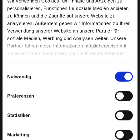
Wir verwenden Cookies, um Inhalte und Anzeigen zu
personalisieren, Funktionen für soziale Medien anbieten
zu können und die Zugriffe auf unsere Website zu
analysieren. Außerdem geben wir Informationen zu Ihrer
Verwendung unserer Website an unsere Partner für
soziale Medien, Werbung und Analysen weiter. Unsere
Partner führen diese Informationen möglicherweise mit
weiteren Daten zusammen, die Sie ihnen bereitgestellt
haben oder die sie im Rahmen Ihrer Nutzung der Dienste
Akkuprobleme bei Ihrem
gesammelt haben.
Einwilligungsauswahl
Notwendig
IPHONE-XS in Bad-
radkersburg? Finden Sie jetzt
Präferenzen
eine Lösung
Statistiken
Ein schlecht funktionierender Akku in Ihrem
IPHONE-XS beeinträchtigt Ihre Mobilität und
Unabhängigkeit, wenn Sie ständig nach einer
Marketing