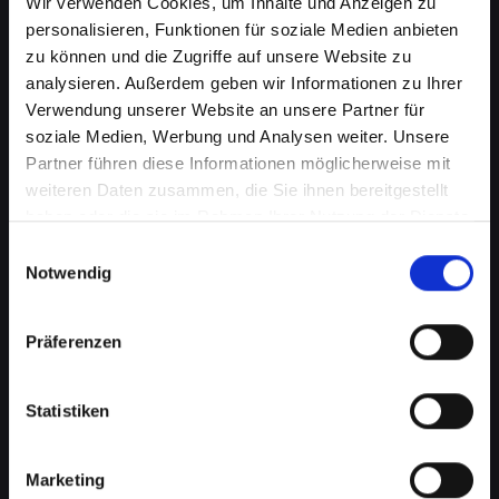
Wir verwenden Cookies, um Inhalte und Anzeigen zu
personalisieren, Funktionen für soziale Medien anbieten
zu können und die Zugriffe auf unsere Website zu
analysieren. Außerdem geben wir Informationen zu Ihrer
Verwendung unserer Website an unsere Partner für
soziale Medien, Werbung und Analysen weiter. Unsere
Partner führen diese Informationen möglicherweise mit
weiteren Daten zusammen, die Sie ihnen bereitgestellt
haben oder die sie im Rahmen Ihrer Nutzung der Dienste
gesammelt haben.
Einwilligungsauswahl
Notwendig
Zerbrochenes Glas an Ihrem
IPHONE-XS in Bad-
Präferenzen
radkersburg? Wir reparieren
es
Statistiken
Ein zerbrochenes Glas ist nicht nur ein
optisches Problem, sondern kann auch die
Marketing