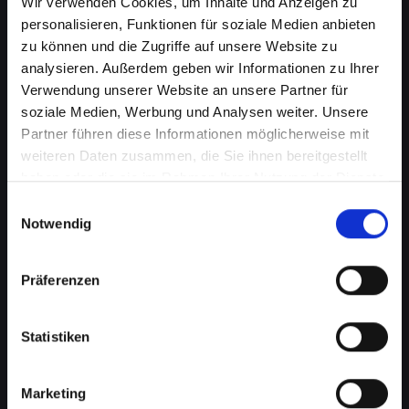
Wir verwenden Cookies, um Inhalte und Anzeigen zu
personalisieren, Funktionen für soziale Medien anbieten
zu können und die Zugriffe auf unsere Website zu
analysieren. Außerdem geben wir Informationen zu Ihrer
Verwendung unserer Website an unsere Partner für
soziale Medien, Werbung und Analysen weiter. Unsere
Partner führen diese Informationen möglicherweise mit
weiteren Daten zusammen, die Sie ihnen bereitgestellt
haben oder die sie im Rahmen Ihrer Nutzung der Dienste
Displayprobleme bei Ihrem
gesammelt haben.
Einwilligungsauswahl
IPHONE-11-PRO-MAX in Bad-
Notwendig
saürbrunn schnell beheben
Präferenzen
Ein beschädigtes oder defektes Display bei
Ihrem IPHONE-11-PRO-MAX kann mehr als nur
ein optisches Ärgernis sein. Es beeinträchtigt
Statistiken
die Benutzerfreundlichkeit, verringert die
Lesbarkeit und kann sogar die Touch-
Marketing
Funktionalität einschränken. Von Rissen bis zu