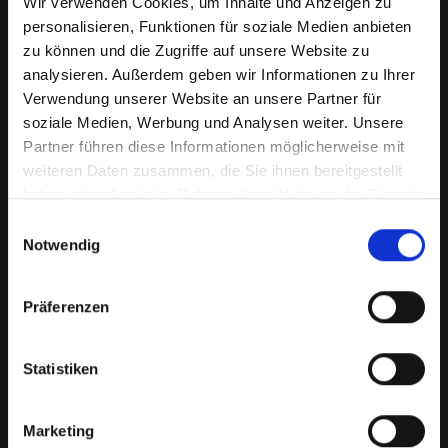
Wir verwenden Cookies, um Inhalte und Anzeigen zu
personalisieren, Funktionen für soziale Medien anbieten
zu können und die Zugriffe auf unsere Website zu
analysieren. Außerdem geben wir Informationen zu Ihrer
Verwendung unserer Website an unsere Partner für
soziale Medien, Werbung und Analysen weiter. Unsere
Partner führen diese Informationen möglicherweise mit
weiteren Daten zusammen, die Sie ihnen bereitgestellt
haben oder die sie im Rahmen Ihrer Nutzung der Dienste
gesammelt haben.
Einwilligungsauswahl
Akkuprobleme bei Ihrem
Notwendig
IPHONE-11 in Bad-saürbrunn?
Finden Sie jetzt eine Lösung
Präferenzen
Ein schlecht funktionierender Akku in Ihrem
Statistiken
IPHONE-11 beeinträchtigt Ihre Mobilität und
Unabhängigkeit, wenn Sie ständig nach einer
Steckdose suchen müssen. Von schnellem
Marketing