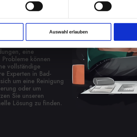
nahmen
h
Auswahl erlauben
 in vielen Aspekten
fieren über Videoanrufe
dungen, eine
l. Probleme können
ne vollständige
re Experten in Bad-
 sich um eine Reinigung
sierung oder um
tzen Sie unseren
elle Lösung zu finden.