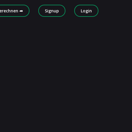
erechnen ➦
Signup
Login