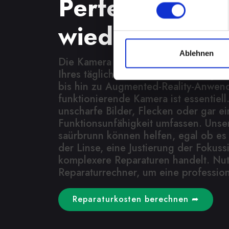
Perfekte Auf
wieder möglic
Ablehnen
Die Kamera spielt eine wichtige Rolle
Ihres täglichen Lebens. Von Fotogra
bis hin zu Augmented-Reality-Anwen
funktionierende Kamera ist essentiel
unscharfe Bilder, Flecken oder gar ei
Funktionsunfähigkeit umfassen. Unse
saürbrunn können helfen, egal ob es
der Linse, eine Justierung der Fokus
komplexere Reparaturen handelt. Nu
Reparaturrechner, um eine profession
Reparaturkosten berechnen ➦