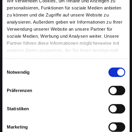
Wir verwenden Cookies, um Inhalte und Anzeigen zu
personalisieren, Funktionen für soziale Medien anbieten
zu können und die Zugriffe auf unsere Website zu
analysieren. Außerdem geben wir Informationen zu Ihrer
Verwendung unserer Website an unsere Partner für
soziale Medien, Werbung und Analysen weiter. Unsere
Partner führen diese Informationen möglicherweise mit
weiteren Daten zusammen, die Sie ihnen bereitgestellt
haben oder die sie im Rahmen Ihrer Nutzung der Dienste
Akkuprobleme bei Ihrem
gesammelt haben.
Einwilligungsauswahl
IPHONE-12-MINI in Bad-
Notwendig
saürbrunn? Finden Sie jetzt
Präferenzen
eine Lösung
Ein schlecht funktionierender Akku in Ihrem
Statistiken
IPHONE-12-MINI beeinträchtigt Ihre Mobilität
und Unabhängigkeit, wenn Sie ständig nach
einer Steckdose suchen müssen. Von
Marketing