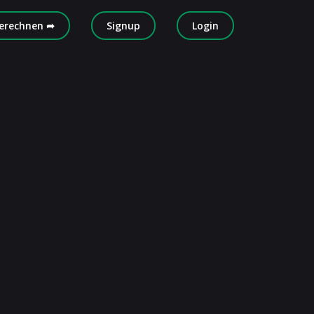
erechnen ➦
Signup
Login