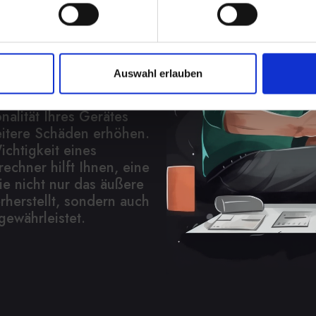
n lassen
em IPHONE-12-MINI kann
Auswahl erlauben
m sein. Es schützt
chäden und Staub. Eine
alität Ihres Gerätes
eitere Schäden erhöhen.
ichtigkeit eines
echner hilft Ihnen, eine
ie nicht nur das äußere
herstellt, sondern auch
gewährleistet.