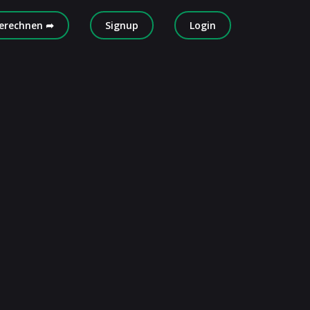
erechnen ➦
Signup
Login