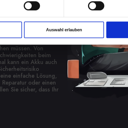
t eine
Auswahl erlauben
in Ihrem IPHONE-12-
d Unabhängigkeit, wenn
chen müssen. Von
Schwierigkeiten beim
al kann ein Akku auch
icherheitsrisiko
r eine einfache Lösung,
 Reparatur oder einen
len Sie sicher, dass Ihr