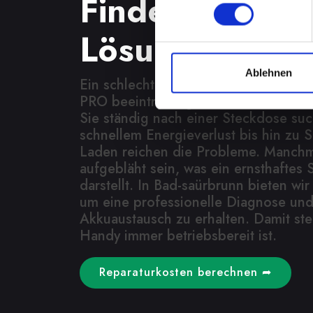
Finden Sie jetz
Lösung
Ablehnen
Ein schlecht funktionierender Akku 
PRO beeinträchtigt Ihre Mobilität un
Sie ständig nach einer Steckdose su
schnellem Energieverlust bis hin zu 
Laden reichen die Probleme. Manchm
aufgebläht sein, was ein ernsthaftes S
darstellt. In Bad-saürbrunn bieten wi
um eine professionelle Diagnose und
Akkuaustausch zu erhalten. Damit stel
Handy immer betriebsbereit ist.
Reparaturkosten berechnen ➦