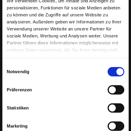
Wir verwenden Cookies, um Inhalte und Anzeigen zu
personalisieren, Funktionen für soziale Medien anbieten
zu können und die Zugriffe auf unsere Website zu
analysieren. Außerdem geben wir Informationen zu Ihrer
Verwendung unserer Website an unsere Partner für
soziale Medien, Werbung und Analysen weiter. Unsere
Partner führen diese Informationen möglicherweise mit
weiteren Daten zusammen, die Sie ihnen bereitgestellt
Softwareprobleme auf Ihrem
haben oder die sie im Rahmen Ihrer Nutzung der Dienste
IPHONE-12-PRO in Bad-
gesammelt haben.
Einwilligungsauswahl
Notwendig
saürbrunn? Professionelle Hilfe
wartet
Präferenzen
Softwareprobleme können eine Vielzahl von
Formen annehmen, von lästigen Fehlfunktionen
Statistiken
bis hin zu schwerwiegenden
Betriebssystemfehlern. Diese können Ihre
Produktivität beeinträchtigen, den Zugriff auf
Marketing