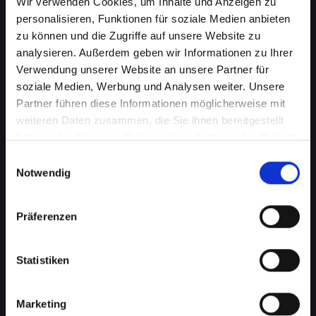
Wir verwenden Cookies, um Inhalte und Anzeigen zu
personalisieren, Funktionen für soziale Medien anbieten
zu können und die Zugriffe auf unsere Website zu
analysieren. Außerdem geben wir Informationen zu Ihrer
Verwendung unserer Website an unsere Partner für
soziale Medien, Werbung und Analysen weiter. Unsere
Partner führen diese Informationen möglicherweise mit
weiteren Daten zusammen, die Sie ihnen bereitgestellt
haben oder die sie im Rahmen Ihrer Nutzung der Dienste
Kameraprobleme bei Ihrem
gesammelt haben.
Einwilligungsauswahl
IPHONE-12 in Bad-saürbrunn?
Notwendig
Perfekte Aufnahmen wieder
Präferenzen
möglich
Die Kamera spielt eine wichtige Rolle in vielen
Statistiken
Aspekten Ihres täglichen Lebens. Von
Fotografieren über Videoanrufe bis hin zu
Augmented-Reality-Anwendungen, eine
Marketing