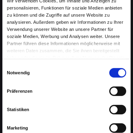
Wir verwenden Cookies, um Inhalte und Anzeigen zu
personalisieren, Funktionen für soziale Medien anbieten
zu können und die Zugriffe auf unsere Website zu
analysieren. Außerdem geben wir Informationen zu Ihrer
Verwendung unserer Website an unsere Partner für
soziale Medien, Werbung und Analysen weiter. Unsere
Partner führen diese Informationen möglicherweise mit
weiteren Daten zusammen, die Sie ihnen bereitgestellt
haben oder die sie im Rahmen Ihrer Nutzung der Dienste
Displayprobleme bei Ihrem
gesammelt haben.
Einwilligungsauswahl
IPHONE-13-MINI in Bad-
Notwendig
saürbrunn schnell beheben
Präferenzen
Ein beschädigtes oder defektes Display bei
Ihrem IPHONE-13-MINI kann mehr als nur ein
optisches Ärgernis sein. Es beeinträchtigt die
Statistiken
Benutzerfreundlichkeit, verringert die
Lesbarkeit und kann sogar die Touch-
Marketing
Funktionalität einschränken. Von Rissen bis zu