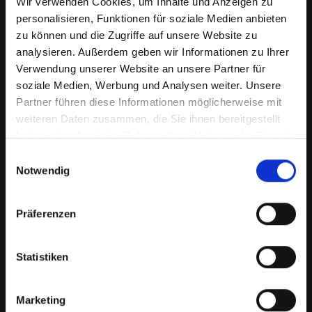
Wir verwenden Cookies, um Inhalte und Anzeigen zu
personalisieren, Funktionen für soziale Medien anbieten
zu können und die Zugriffe auf unsere Website zu
analysieren. Außerdem geben wir Informationen zu Ihrer
Verwendung unserer Website an unsere Partner für
soziale Medien, Werbung und Analysen weiter. Unsere
Partner führen diese Informationen möglicherweise mit
weiteren Daten zusammen, die Sie ihnen bereitgestellt
haben oder die sie im Rahmen Ihrer Nutzung der Dienste
Ladebuchsenprobleme bei
gesammelt haben.
Einwilligungsauswahl
Notwendig
Ihrem IPHONE-13-MINI in Bad-
saürbrunn? Schnelle Reparatur
Präferenzen
verfügbar
Statistiken
Ein häufiges Problem bei Smartphones ist die
Beschädigung der Ladebuchse. Dies kann
bedeuten, dass Ihr IPHONE-13-MINI nicht
Marketing