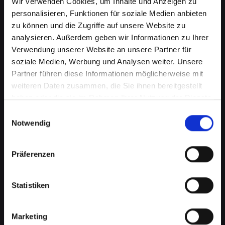
Wir verwenden Cookies, um Inhalte und Anzeigen zu
personalisieren, Funktionen für soziale Medien anbieten
zu können und die Zugriffe auf unsere Website zu
analysieren. Außerdem geben wir Informationen zu Ihrer
Verwendung unserer Website an unsere Partner für
soziale Medien, Werbung und Analysen weiter. Unsere
Partner führen diese Informationen möglicherweise mit
weiteren Daten zusammen, die Sie ihnen bereitgestellt
haben oder die sie im Rahmen Ihrer Nutzung der Dienste
gesammelt haben.
Einwilligungsauswahl
Mikrofondefekt bei Ihrem
Notwendig
IPHONE-13-MINI in Bad-
saürbrunn? Lassen Sie es jetzt
Präferenzen
reparieren
Statistiken
Ein defektes Mikrofon kann Ihre Fähigkeit, an
Telefongesprächen teilzunehmen, erheblich
beeinträchtigen. Dies kann besonders störend
Marketing