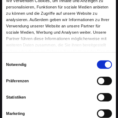
Wir verwenden Cookies, um Inhalte und Anzeigen zu
personalisieren, Funktionen für soziale Medien anbieten
zu können und die Zugriffe auf unsere Website zu
analysieren. Außerdem geben wir Informationen zu Ihrer
Verwendung unserer Website an unsere Partner für
soziale Medien, Werbung und Analysen weiter. Unsere
Partner führen diese Informationen möglicherweise mit
weiteren Daten zusammen, die Sie ihnen bereitgestellt
Softwareprobleme auf Ihrem
haben oder die sie im Rahmen Ihrer Nutzung der Dienste
IPHONE-13-PRO-MAX in Bad-
gesammelt haben.
Einwilligungsauswahl
Notwendig
saürbrunn? Professionelle Hilfe
wartet
Präferenzen
Softwareprobleme können eine Vielzahl von
Formen annehmen, von lästigen Fehlfunktionen
Statistiken
bis hin zu schwerwiegenden
Betriebssystemfehlern. Diese können Ihre
Produktivität beeinträchtigen, den Zugriff auf
Marketing