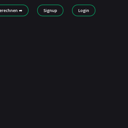
erechnen ➦
Signup
Login