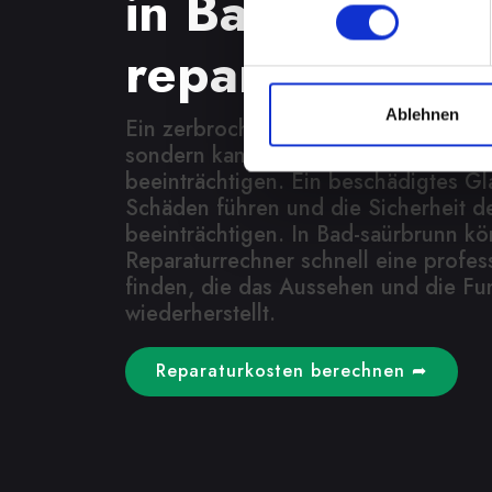
in Bad-saürbr
reparieren es
Ablehnen
Ein zerbrochenes Glas ist nicht nur e
sondern kann auch die Funktionalitä
beeinträchtigen. Ein beschädigtes Gl
Schäden führen und die Sicherheit d
beeinträchtigen. In Bad-saürbrunn k
Reparaturrechner schnell eine profes
finden, die das Aussehen und die Funk
wiederherstellt.
Reparaturkosten berechnen ➦