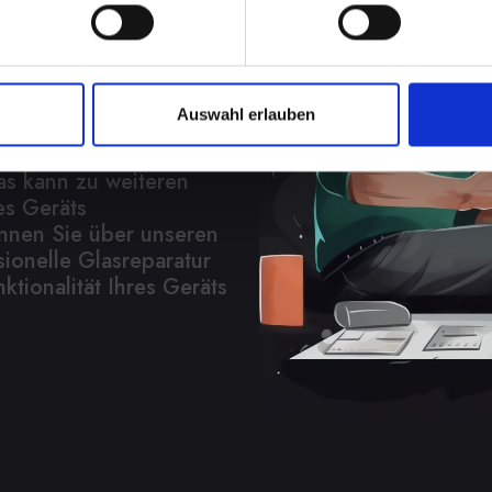
unn? Wir
Auswahl erlauben
in optisches Problem,
t Ihres IPHONE-13-PRO
as kann zu weiteren
es Geräts
önnen Sie über unseren
sionelle Glasreparatur
tionalität Ihres Geräts