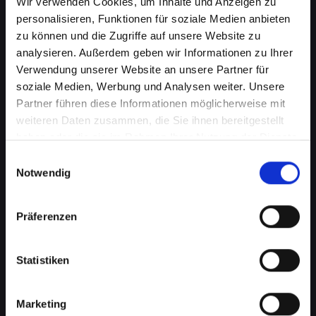
Wir verwenden Cookies, um Inhalte und Anzeigen zu
personalisieren, Funktionen für soziale Medien anbieten
zu können und die Zugriffe auf unsere Website zu
analysieren. Außerdem geben wir Informationen zu Ihrer
Verwendung unserer Website an unsere Partner für
soziale Medien, Werbung und Analysen weiter. Unsere
Partner führen diese Informationen möglicherweise mit
weiteren Daten zusammen, die Sie ihnen bereitgestellt
haben oder die sie im Rahmen Ihrer Nutzung der Dienste
Kameraprobleme bei Ihrem
gesammelt haben.
Einwilligungsauswahl
IPHONE-13-PRO in Bad-
Notwendig
saürbrunn? Perfekte
Präferenzen
Aufnahmen wieder möglich
Die Kamera spielt eine wichtige Rolle in vielen
Statistiken
Aspekten Ihres täglichen Lebens. Von
Fotografieren über Videoanrufe bis hin zu
Augmented-Reality-Anwendungen, eine
Marketing